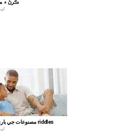
ڪرڻ ۾ م
گهر
مصنوعات جي باري ۾ سنج riddles
گهر