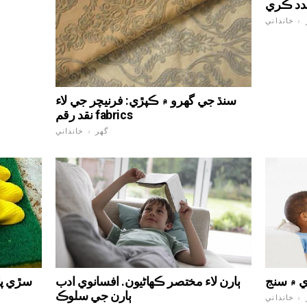
دد ڪري
 ۽ خانداني
سنڌ جي گهرو ۾ ڪپڙي: فرنيچر جي لاء
نقد رقم fabrics
گهر ۽ خانداني
ٻارن لاء مختصر ڪهاڻيون. افسانوي ادب
سڙي پا
ٻارن جي سلوڪ
 ۽ خانداني