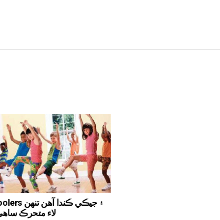
Preschoolers ۽ 
لاء متحرڪ ساھي