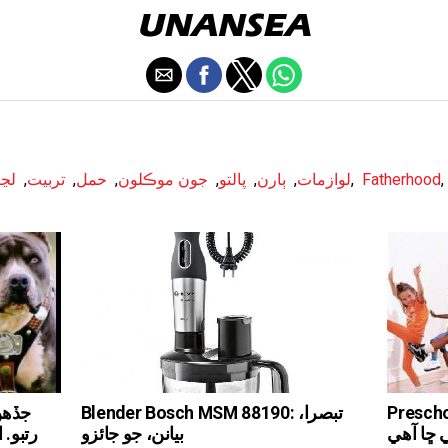
,
Fatherhood
,
لوازمات
,
ٻارن
,
پالتو
,
جون موڪلون
,
حمل
,
تربيت
,
لڃ
جيڪي ڪندا آھن تنھن
Blender Bosch MSM 88190: تبصرا،
جڏهن
 ڇا آهي
بيانن، جو جائزو
رتبو. 