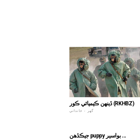
ڏينھن ڪيميائي ڪور (RKHBZ)
گهر ۽ خانداني
جيڪڏهن puppy بواسير ...