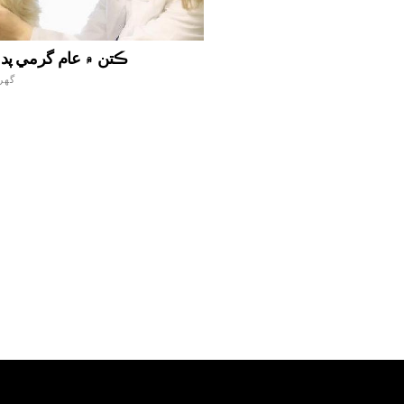
ڪتن ۾ عام گرمي پد 
گهر