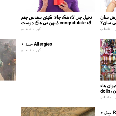
برش سان
تخيل جي لاء هڪ جاء: ڪيئن سندس جنم
ي سان؟
ڏينهن تي هڪ دوست congratulate لاء
 ۽ خانداني
گهر ۽ خانداني
حمل ۾ Allergies
گهر ۽ خانداني
ان هاء":
ان
 ۽ خانداني
حمل ۾ Rosehip جي جسم کي مضبوط