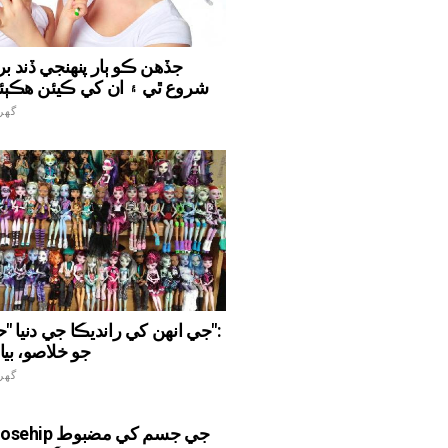
جڏهن ڪو ٻار پنهنجي ڏند 
شروع ٿي ۽ ان کي ڪيئن هڪٻئ
گهر
جي انهن کي رانديڪا جي دنيا "حيو
dolls، جو خلاصو، بي
گهر