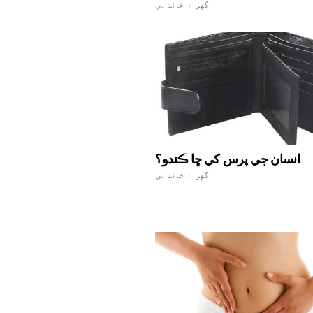
گهر ۽ خانداني
انسان جي پرس کي ڇا ڪندو؟
گهر ۽ خانداني