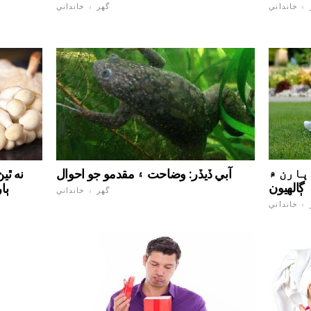
 ۽ خانداني
گهر ۽ خانداني
ٻارن ۾ acclimatization تي چند
آبي ڏيڏر: وضاحت ۽ مقدمو جو احوال
ڳالھيون
جي s
گهر ۽ خانداني
 ۽ خانداني