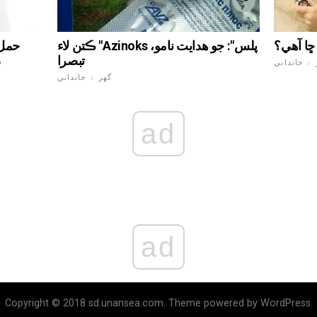
ڇا آهي؟
ڪتن لاء "Azinoks پلس": جو هدايت نامو،
حمل 
تبصرا
د
 ۽ خانداني
گهر ۽ خانداني
ad
ad
Copyright © 2018 sd.unansea.com. Theme powered by WordPress.