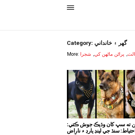
Category: گهر ۽ خانداني
الٽ
,
پراڻن ماڻهن کي
,
شجرا
More:
 ته سڀ کان وڌيڪ جوش ڪتي:
احتياط: سنڌ جي لينڊ يارڊ ۾ ناراض