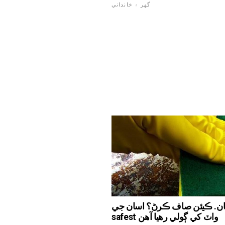
گهر ۽ خانداني
ن. ڪيئن صاف ڪرڻ؟ اسان جي
safest واٽ کي ڳولي رھيا آھن