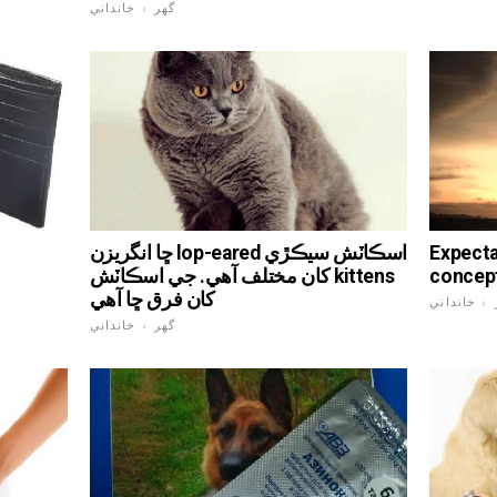
گهر ۽ خانداني
Ex ماء: بيبي جي جنس
ڇا انگريزن lop-eared اسڪاٽش سيڪڙي
کان مختلف آهي. جي اسڪاٽش kittens
کان فرق ڇا آهي
 ۽ خانداني
گهر ۽ خانداني