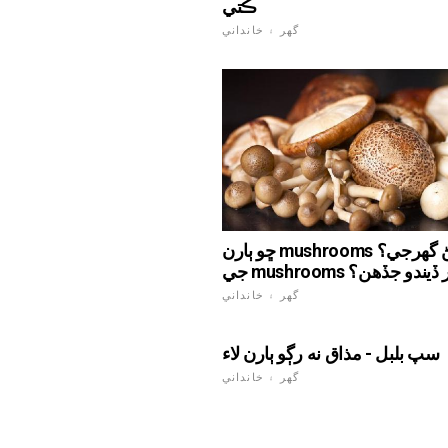
ڪتي
گهر ۽ خانداني
ڇو ٻارن mushrooms نه ٿيڻ گهرجي؟
mushroom ٻار ڏيندو جڏهن؟
گهر ۽ خانداني
سپ بلبل - مذاق نه رڳو ٻارن لاء
گهر ۽ خانداني