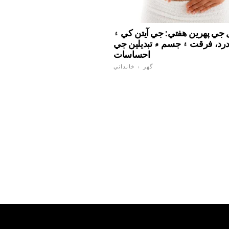
جي پهرين هفتي: جي آيتن کي ۽
رد، فرقت ۽ جسم ۾ تبديلين جي
احساسات
گهر ۽ خانداني